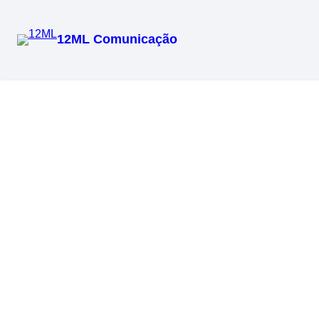
12ML Comunicação
Nome
E-mail